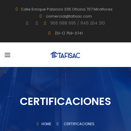
BACK
Calle Enrique Palacios 335 Oficina 707 Miraflores
comercial@tafisac.com
SERVICIOS
966 688 995 / 946 264 310
TASACIONES
(51-1) 759-3741
INVENTARIOS
TASACIONES – IFRS / NIIF
CONSULTORÍA
PROYECTOS
CERTIFICACIONES
HOME
CERTIFICACIONES